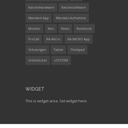
Kanzleihardware
Kanzleisoftware
Mandant-App
Mandats-Aufnahme
Monitor
Neu
News
Notebook
ProCall
RA-Micro
RA-MICRO App
Schulungen
Tablet
Thinkpad
Urteilsticker
vSYSTEM
WIDGET
This is widget area. Set widget here.