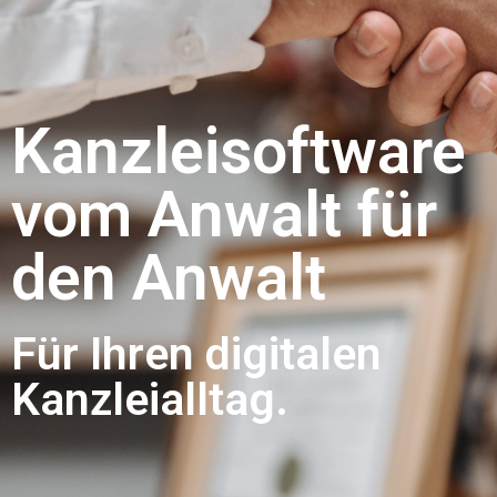
Kanzleisoftware
vom Anwalt für
den Anwalt
Für Ihren digitalen
Kanzleialltag.