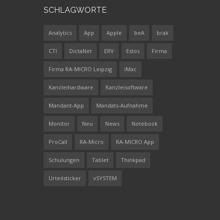
SCHLAGWORTE
Analytics
App
Apple
beA
brak
CTI
DictaNet
ERV
Estos
Firma
Firma RA-MICRO Leipzig
iMac
Kanzleihardware
Kanzleisoftware
Mandant-App
Mandats-Aufnahme
Monitor
Neu
News
Notebook
ProCall
RA-Micro
RA-MICRO App
Schulungen
Tablet
Thinkpad
Urteilsticker
vSYSTEM