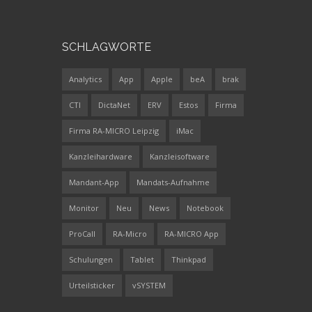
SCHLAGWORTE
Analytics
App
Apple
beA
brak
CTI
DictaNet
ERV
Estos
Firma
Firma RA-MICRO Leipzig
iMac
Kanzleihardware
Kanzleisoftware
Mandant-App
Mandats-Aufnahme
Monitor
Neu
News
Notebook
ProCall
RA-Micro
RA-MICRO App
Schulungen
Tablet
Thinkpad
Urteilsticker
vSYSTEM