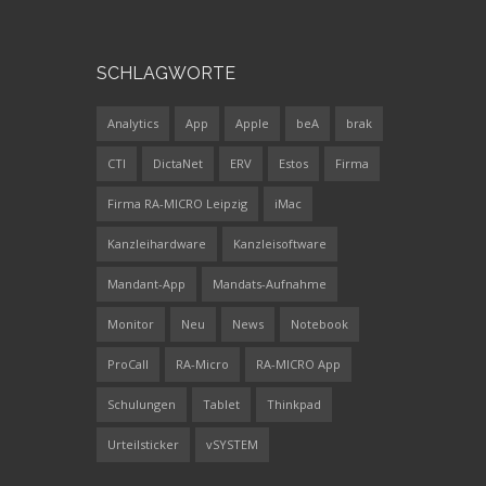
SCHLAGWORTE
Analytics
App
Apple
beA
brak
CTI
DictaNet
ERV
Estos
Firma
Firma RA-MICRO Leipzig
iMac
Kanzleihardware
Kanzleisoftware
Mandant-App
Mandats-Aufnahme
Monitor
Neu
News
Notebook
ProCall
RA-Micro
RA-MICRO App
Schulungen
Tablet
Thinkpad
Urteilsticker
vSYSTEM